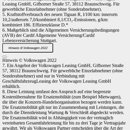
Leasing GmbH, Gifhorner Straße 57, 38112 Braunschweig. Für
gewerbliche Einzelabnehmer (ohne Sonderabnehmer).
5. Kraftstoffverbrauch des neuen Tiguan R, l/100 km: innerorts
10,2/außerorts 7,0/kombiniert 8,1/CO₂-Emissionen, g/km:
kombiniert 186. Effizienzklasse D.*
6. Maßgeblich sind die Allgemeinen Versicherungsbedingungen
(AVB) der Cardif Allgemeine Versicherung/Cardif
Lebensversicherung Stuttgart.
Hinweis © Volkswagen 2022
Hinweis © Volkswagen 2022
7. Ein Angebot der Volkswagen Leasing GmbH, Gifhorner Straße
57, 38112 Braunschweig. Für gewerbliche Einzelabnehmer (ohne
Sonderabnehmer) und nur in Verbindung mit
GeschäftsfahrzeugLeasing der Volkswagen Leasing GmbH
erhältlich.
8. Diese Leistung umfasst den Anspruch auf eine begrenzte
Kostenübernahme für Ersatzmobilität (zum Beispiel Mietwagen),
die über die Konzern-Handelsorganisation bezogen werden kann.
Die Ersatzmobilität gilt nur im Zusammenhang mit Leistungen, die
durch die Dienstleistung Wartung & Verschleiß abgedeckt werden.
Die Ersatzmobilität wird in Abhängigkeit von der vertraglich
vereinbarten Gesamtfahrleistung für bis zu drei Tage je Vertragsjahr
gewährt. Wir als Volkswagen Partner entscheiden über die Art der