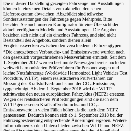
Die in dieser Darstellung gezeigten Fahrzeuge und Ausstattungen
können in einzelnen Details vom aktuellen deutschen
Lieferprogramm abweichen. Abgebildet sind teilweise
Sonderausstattungen der Fahrzeuge gegen Mehrpreis. Bitte
beachten Sie auch unseren Konfigurator für eine Übersicht der
aktuell verfügbaren Modelle und Ausstattungen. Die Angaben
beziehen sich nicht auf ein einzelnes Fahrzeug und sind nicht
Bestandteil des Angebots, sondern dienen allein
Vergleichszwecken zwischen den verschiedenen Fahrzeugtypen.
*Die angegebenen Verbrauchs- und Emissionswerte wurden nach
den gesetzlich vorgeschriebenen Messverfahren ermittelt. Seit dem
1. September 2017 werden bestimmte Neuwagen bereits nach dem
weltweit harmonisierten Prüfverfahren für Personenwagen und
leichte Nutzfahrzeuge (Worldwide Harmonized Light Vehicles Test
Procedure, WLTP), einem realistischeren Prüfverfahren zur
Messung des Kraftstoffverbrauchs und der CO₂-Emissionen,
typgenehmigt. Ab dem 1. September 2018 wird der WLTP
schrittweise den neuen europäischen Fahrzyklus (NEFZ) ersetzen.
Wegen der realistischeren Prüfbedingungen sind die nach dem
WLTP gemessenen Kraftstoffverbrauchs- und CO₂-
Emissionswerte in vielen Fällen höher als die nach dem NEFZ
gemessenen. Dadurch können sich ab 1. September 2018 bei der
Fahrzeugbesteuerung entsprechende Änderungen ergeben. Weitere
Informationen zu den Unterschieden zwischen WLTP und NEFZ
finden Sie unter https://www.volkswagen.de/wltp. Aktuell sind