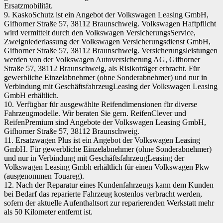
Ersatzmobilität.
9. KaskoSchutz ist ein Angebot der Volkswagen Leasing GmbH,
Gifhorner Straße 57, 38112 Braunschweig. Volkswagen Haftpflicht
wird vermittelt durch den Volkswagen VersicherungsService,
Zweigniederlassung der Volkswagen Versicherungsdienst GmbH,
Gifhorner Straße 57, 38112 Braunschweig. Versicherungsleistungen
werden von der Volkswagen Autoversicherung AG, Gifhorner
Straße 57, 38112 Braunschweig, als Risikoträger erbracht. Für
gewerbliche Einzelabnehmer (ohne Sonderabnehmer) und nur in
Verbindung mit GeschäftsfahrzeugLeasing der Volkswagen Leasing
GmbH erhältlich.
10. Verfügbar für ausgewählte Reifendimensionen für diverse
Fahrzeugmodelle. Wir beraten Sie gern. ReifenClever und
ReifenPremium sind Angebote der Volkswagen Leasing GmbH,
Gifhorner Straße 57, 38112 Braunschweig.
11. Ersatzwagen Plus ist ein Angebot der Volkswagen Leasing
GmbH. Für gewerbliche Einzelabnehmer (ohne Sonderabnehmer)
und nur in Verbindung mit GeschäftsfahrzeugLeasing der
Volkswagen Leasing Gmbh erhältlich für einen Volkswagen Pkw
(ausgenommen Touareg).
12. Nach der Reparatur eines Kundenfahrzeugs kann dem Kunden
bei Bedarf das reparierte Fahrzeug kostenlos verbracht werden,
sofern der aktuelle Aufenthaltsort zur reparierenden Werkstatt mehr
als 50 Kilometer entfernt ist.