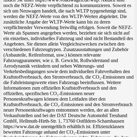
noch die NEFZ-Werte verpflichtend zu kommunizieren. Soweit es
sich um Neuwagen handelt, die nach WLTP typgenehmigt sind,
werden die NEFZ-Werte von den WLTP-Werten abgeleitet. Die
zusätzliche Angabe der WLTP-Werte kann bis zu deren
verpflichtender Verwendung freiwillig erfolgen. Soweit die NEFZ-
Werte als Spannen angegeben werden, beziehen sie sich nicht auf
ein einzelnes, individuelles Fahrzeug und sind nicht Bestandteil des
Angebotes. Sie dienen allein Vergleichszwecken zwischen den
verschiedenen Fahrzeugtypen. Zusatzausstattungen und Zubehör
(Anbauteile, Reifenformat, usw.) können relevante
Fahrzeugparameter, wie z. B. Gewicht, Rollwiderstand und
Aerodynamik verändern und neben Witterungs- und
Verkehrsbedingungen sowie dem individuellen Fahrverhalten den
Kraftstoffverbrauch, den Stromverbrauch, die CO₂-Emissionen und
die Fahrleistungswerte eines Fahrzeugs beeinflussen. Weitere
Informationen zum offiziellen Kraftstoffverbrauch und den
offiziellen, spezifischen CO₂-Emissionen neuer
Personenkraftwagen können dem Leitfaden über den
Kraftstoffverbrauch, die CO₂-Emissionen und den Stromverbrauch
neuer Personenkraftwagen entnommen werden, der an allen
Verkaufsstellen und bei der DAT Deutsche Automobil Treuhand
GmbH, Hellmuth-Hirth-Str. 1, 73760 Ostfildern-Scharnhausen
https://www.dat.de unentgeltlich erhältlich ist. Effizienzklassen
bewerten Fahrzeuge anhand der CO₂-Emissionen unter